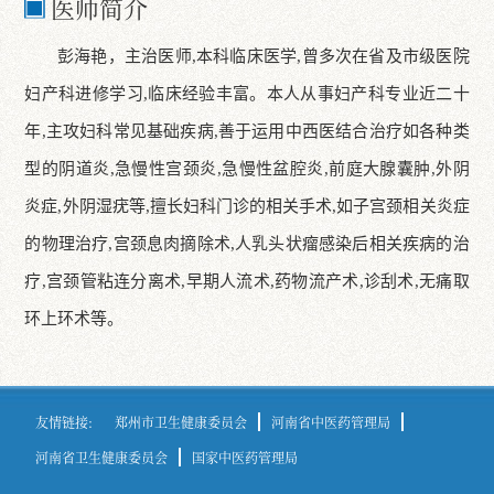
医师简介
彭海艳，主治医师,本科临床医学,曾多次在省及市级医院
妇产科进修学习,临床经验丰富。本人从事妇产科专业近二十
年,主攻妇科常见基础疾病,善于运用中西医结合治疗如各种类
型的阴道炎,急慢性宫颈炎,急慢性盆腔炎,前庭大腺囊肿,外阴
炎症,外阴湿疣等,擅长妇科门诊的相关手术,如子宫颈相关炎症
的物理治疗,宫颈息肉摘除术,人乳头状瘤感染后相关疾病的治
疗,宫颈管粘连分离术,早期人流术,药物流产术,诊刮术,无痛取
环上环术等。
友情链接:
郑州市卫生健康委员会
河南省中医药管理局
河南省卫生健康委员会
国家中医药管理局