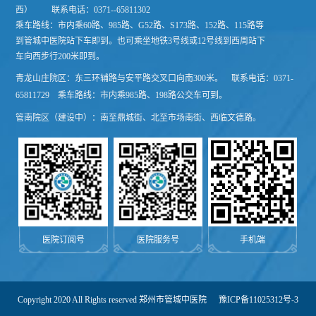
西）
联系电话：0371--65811302
乘车路线：市内乘60路、985路、G52路、S173路、152路、115路等
到管城中医院站下车即到。也可乘坐地铁3号线或12号线到西周站下
车向西步行200米即到。
青龙山庄院区：东三环辅路与安平路交叉口向南300米。 联系电话：0371-
65811729 乘车路线：市内乘985路、198路公交车可到。
管南院区（建设中）：南至鼎城街、北至市场南街、西临文德路。
医院订阅号
医院服务号
手机端
Copyright 2020 All Rights reserved 郑州市管城中医院
豫ICP备11025312号-3