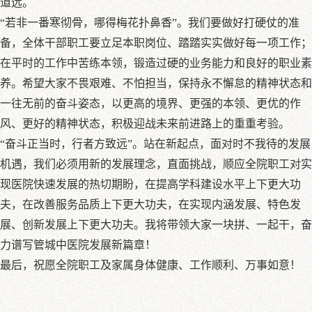
道远。
“若非一番寒彻骨，哪得梅花扑鼻香”。我们要做好打硬仗的准
备，全体干部职工要立足本职岗位、踏踏实实做好每一项工作；
在平时的工作中苦练本领，锻造过硬的业务能力和良好的职业素
养。希望大家不畏艰难、不怕担当，保持永不懈怠的精神状态和
一往无前的奋斗姿态，以更高的境界、更强的本领、更优的作
风、更好的精神状态，积极迎战未来前进路上的重重考验。
“奋斗正当时，行者方致远”。站在新起点，面对时不我待的发展
机遇，我们必须用新的发展理念，直面挑战，顺应全院职工对实
现医院快速发展的热切期盼，在提高学科建设水平上下更大功
夫，在改善服务品质上下更大功夫，在实现内涵发展、特色发
展、创新发展上下更大功夫。我将带领大家一块拼、一起干，奋
力谱写管城中医院发展新篇章！
最后，祝愿全院职工及家属身体健康、工作顺利、万事如意！