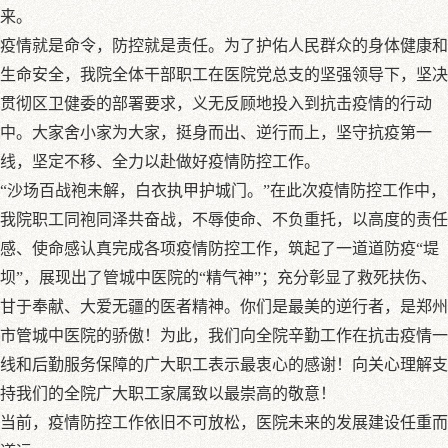
来。
疫情就是命令，防控就是责任。为了护佑人民群众的身体健康和
生命安全，我院全体干部职工在医院党总支的坚强领导下，坚决
贯彻区卫健委的部署要求，义无反顾地投入到抗击疫情的行动
中。大家舍小家为大家，挺身而出、逆行而上，坚守抗疫第一
线，坚定不移、全力以赴做好疫情防控工作。
“沙场百战袍未解，白衣执甲护城门。”在此次疫情防控工作中，
我院职工同袍同泽共奋战，不辱使命、不负重托，以高度的责任
感、使命感认真完成各项疫情防控工作，筑起了一道道防疫“堤
坝”，展现出了管城中医院的“精气神”；充分彰显了救死扶伤、
甘于奉献、大爱无疆的医者精神。你们是最美的逆行者，是郑州
市管城中医院的骄傲！为此，我们向全院辛勤工作在抗击疫情一
线和后勤服务保障的广大职工表示最衷心的感谢！向关心理解支
持我们的全院广大职工家属致以最崇高的敬意！
当前，疫情防控工作依旧不可放松，医院未来的发展建设任重而